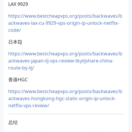
LAX 9929
https://www.bestcheapvps.org/posts/backwaves/b
ackwaves-lax-cu-9929-vps-origin-ip-unlock-netflix-
code/
日本IIJ
https://www.bestcheapvps.org/posts/backwaves/b
ackwaves-japan-iij-vps-review-tkyiijshare-china-
route-by-iij/
香港HGC
https://www.bestcheapvps.org/posts/backwaves/b
ackwaves-hongkong-hgc-static-origin-ip-unlock-
netflix-vps-review/
总结