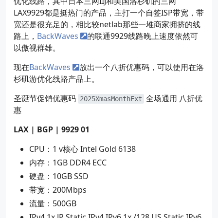
优化线路，其中日本三网IIJ和美国洛杉矶的三网
LAX9929都是挺热门的产品，主打一个自签ISP带宽，带
宽还是很充足的，相比较netlab那些一堆商家拥挤的线
路上，
BackWaves
的联通9929线路晚上速度依然可
以傲视群雄。
现在
BackWaves
放出一个八折优惠码，可以使用在洛
杉矶游优化线路产品上。
圣诞节促销优惠码
全场通用 八折优
2025XmasMonthExt
惠
LAX | BGP | 9929 01
CPU：1 v核心 Intel Gold 6138
内存：1GB DDR4 ECC
硬盘：10GB SSD
带宽：200Mbps
流量：500GB
IPv4 1x JP Static IPv4 IPv6 1x /128 US Static IPv6