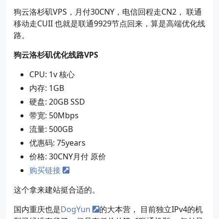
狗云洛杉矶VPS，月付30CNY，电信回程走CN2， 联通
移动走CUII 也就是联通9929节点回来，算是高端优化线
路。
狗云洛杉矶优化线路VPS
CPU: 1v 核心
内存: 1GB
硬盘: 20GB SSD
带宽: 50Mbps
流量: 500GB
优惠码: 75years
价格: 30CNY月付 原价
购买链接
这个拿来建站挺合适的。
国内重庆也是
DogYun
的大本营， 目前独立IPv4的机