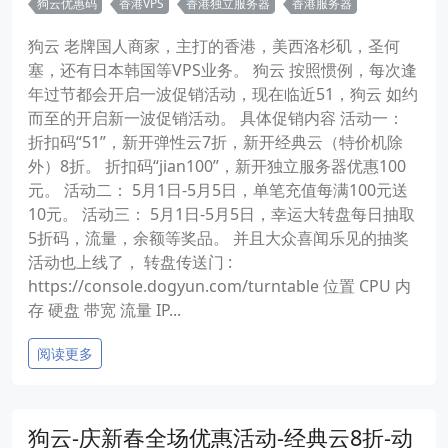
狗云优惠码
香港VPS
香港独立服务器
香港服务器
狗云 老牌国人商家，主打的香港，美西洛杉矶，圣何
塞，还有日本韩国等VPS业务。 狗云 按照惯例，每次逢
年过节都会开启一波促销活动，现在临近51，狗云 如约
而至的开启新一波促销活动。 具体促销内容 活动一：
折扣码“51”，新开弹性云7折，新开经典云（特价机除
外）8折。 折扣码“jian100”，新开独立服务器优惠100
元。 活动二： 5月1日-5月5日，单笔充值每满100元送
10元。 活动三： 5月1日-5月5日，幸运大转盘每日抽取
5折码，流量，余额等奖品。 并且大众喜闻乐见的抽奖
活动也上线了， 转盘传送门 :
https://console.dogyun.com/turntable 位置 CPU 内
存 硬盘 带宽 流量 IP...
阅读更多
狗云-庆新春全场优惠活动-经典云8折-动