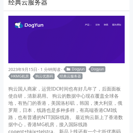
经典云服务器
2023年9月15日
1 分钟阅读
Dogyun
Dogyun
HKMG机房
狗云优惠码
经典云服务器
狗云国人商家，运营IDC时间也有好几年了，后面面板
使自研，清新易用。 狗云的数据中心现在覆盖全球各
地，有热门的香港，美国洛杉矶，韩国，澳大利亚，俄
罗斯，日本，线路也是多种多样，有高端香港CMI线
路，也有普通的NTT国际线路。 最近狗云新上了香港数
据中心，香港MG机房，接入国际线路
cogent+hkix+telstra。 新品上线还有一个七折优惠码