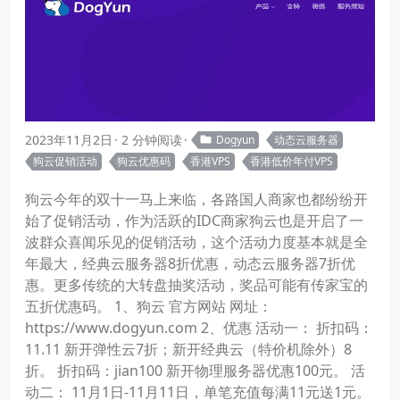
2023年11月2日
2 分钟阅读
Dogyun
动态云服务器
狗云促销活动
狗云优惠码
香港VPS
香港低价年付VPS
狗云今年的双十一马上来临，各路国人商家也都纷纷开
始了促销活动，作为活跃的IDC商家狗云也是开启了一
波群众喜闻乐见的促销活动，这个活动力度基本就是全
年最大，经典云服务器8折优惠，动态云服务器7折优
惠。更多传统的大转盘抽奖活动，奖品可能有传家宝的
五折优惠码。 1、狗云 官方网站 网址：
https://www.dogyun.com 2、优惠 活动一： 折扣码：
11.11 新开弹性云7折；新开经典云（特价机除外）8
折。 折扣码：jian100 新开物理服务器优惠100元。 活
动二： 11月1日-11月11日，单笔充值每满11元送1元。