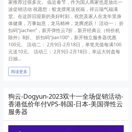
家推荐过很多次。 临近春节，作为国人商家也是放出一
波促销活动 祝愿您：蛟龙摆尾送祝福，祥云瑞气福满
堂。在这辞旧迎新的美好时刻，祝您及家人在龙年里身
体健康，万事如意，龙马精神，龙腾虎跃！ 活动一： 折
扣码“jiachen”，新开弹性云7折，新开经典云（特价机
除外）8折。 折扣码“jian100”，新开独立服务器优惠
100元。 活动二： 2月9日-2月18日，单笔充值每满100
元送10元。 活动三： 2月9日-2月18日，幸运大转盘每
日抽...
阅读更多
狗云-Dogyun-2023双十一全场促销活动-
香港低价年付VPS-韩国-日本-美国弹性云
服务器