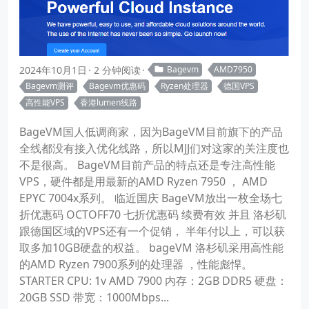
2024年10月1日
2 分钟阅读
Bagevm
AMD7950
Bagevm测评
Bagevm优惠码
Ryzen处理器
德国VPS
高性能VPS
香港lumen线路
BageVM国人低调商家，因为BageVM目前旗下的产品
全线都没有接入优化线路，所以MJJ们对这家的关注度也
不是很高。 BageVM目前产品的特点还是专注高性能
VPS，硬件都是用最新的AMD Ryzen 7950 ， AMD
EPYC 7004x系列。 临近国庆 BageVM放出一枚全场七
折优惠码 OCTOFF70 七折优惠码 续费有效 并且 洛杉矶
跟德国区域的VPS还有一个促销， 半年付以上，可以获
取多加10GB硬盘的权益。 bageVM 洛杉矶采用高性能
的AMD Ryzen 7900系列的处理器 ，性能彪悍。
STARTER CPU: 1v AMD 7900 内存：2GB DDR5 硬盘：
20GB SSD 带宽：1000Mbps...