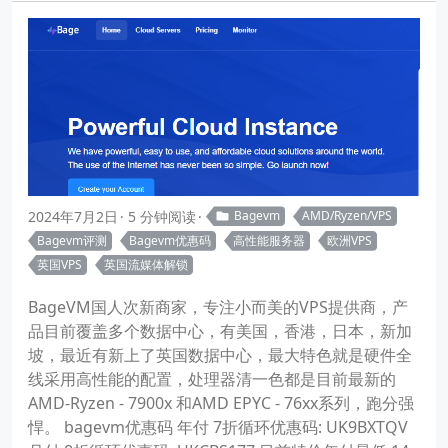
2024年7月2日
5 分钟阅读
Bagevm
AMD/Ryzen/VPS
Bagevm评测
Bagevm优惠码
高性能服务器
欧洲VPS
英国VPS
英国流媒体解锁
BageVM国人次新商家，专注小而美的VPS提供商，产
品目前覆盖多个数据中心，有美国，香港，日本，新加
坡，最近有新上了英国数据中心，最大特色就是硬件全
线采用高性能的配置，处理器清一色都是目前最新的
AMD-Ryzen - 7900x 和AMD EPYC - 76xx系列，跑分强
悍。 bagevm优惠码 年付 7折循环优惠码: UK9BXTQV