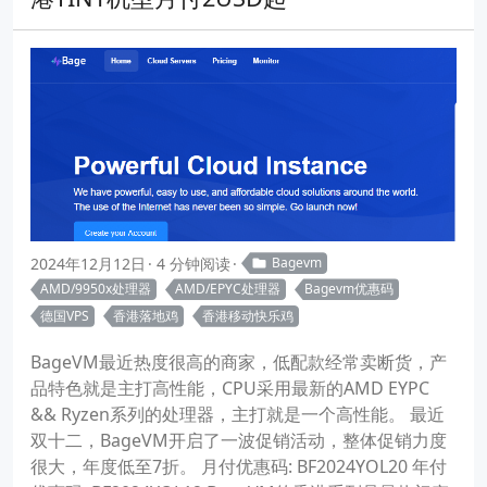
2024年12月12日
4 分钟阅读
Bagevm
AMD/9950x处理器
AMD/EPYC处理器
Bagevm优惠码
德国VPS
香港落地鸡
香港移动快乐鸡
BageVM最近热度很高的商家，低配款经常卖断货，产
品特色就是主打高性能，CPU采用最新的AMD EYPC
&& Ryzen系列的处理器，主打就是一个高性能。 最近
双十二，BageVM开启了一波促销活动，整体促销力度
很大，年度低至7折。 月付优惠码: BF2024YOL20 年付