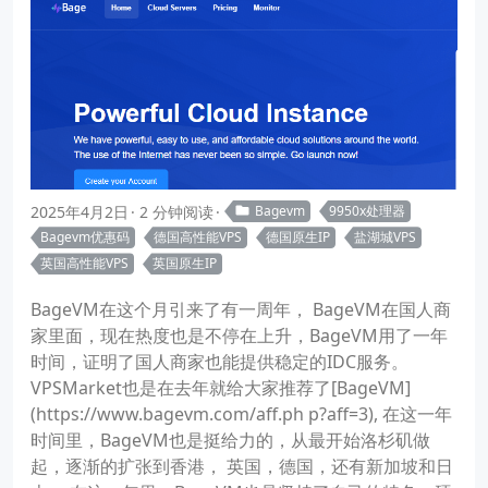
2025年4月2日
2 分钟阅读
Bagevm
9950x处理器
Bagevm优惠码
德国高性能VPS
德国原生IP
盐湖城VPS
英国高性能VPS
英国原生IP
BageVM在这个月引来了有一周年， BageVM在国人商
家里面，现在热度也是不停在上升，BageVM用了一年
时间，证明了国人商家也能提供稳定的IDC服务。
VPSMarket也是在去年就给大家推荐了[BageVM]
(https://www.bagevm.com/aff.ph p?aff=3), 在这一年
时间里，BageVM也是挺给力的，从最开始洛杉矶做
起，逐渐的扩张到香港， 英国，德国，还有新加坡和日