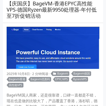
【庆国庆】BageVM-香港EPYC高性能
VPS-德国Ryzen最新9950处理器-年付低
至7折促销活动
2025年10月8日
2 分钟阅读
Bagevm
Bagevm德国
Bagevm香港
Bagevm优惠码
EPYC/VPS
Ryzen/VPS
高性能VPS
BageVM国人商家，还是很靠谱，口碑一直都是不错，
现在也是做的比较大了，产品覆盖了香港，洛杉矶，德