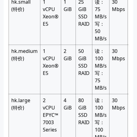
hk.small
1
1
25
读：
30
10
(特价)
vCPU
GiB
GiB
75
Mbps
GB
Xeon®
SSD
MB/s
月
E5
RAID
写：
50
MB/s
hk.medium
1
2
50
读：
30
20
(特价)
vCPU
GiB
GiB
100
Mbps
GB
Xeon®
SSD
MB/s
月
E5
RAID
写：
75
MB/s
hk.large
2
4
80
读：
30
30
(特价)
vCPU
GiB
GiB
100
Mbps
GB
EPYC™
SSD
MB/s
月
7003
RAID
写：
Series
100
MB/s