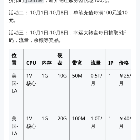
jian100
活动二： 10月1日-10月8日，单笔充值每满100元送10
元。
活动三： 10月1日-10月8日，幸运大转盘每日抽取5折
码，流量，余额等奖品。
位
硬
置
CPU
内存
盘
带宽
流量
IP
价格
美
1V
1G
10G
50M
0.5T/
1
￥25/
国-
核心
月
月
LA
美
1V
1G
20G
100M
1.0T/
1
￥40/
国-
核心
月
月
LA