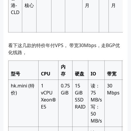
港-
核心
月
月
CLD
看下这几款的特价年付VPS， 带宽30Mbps，走BGP优
化线路，
内
型号
CPU
存
硬盘
IO
带宽
流
hk.mini (特
1
0.75
15
读：
30
50
价)
vCPU
GiB
GiB
75
Mbps
GB
Xeon®
SSD
MB/s
月
E5
RAID
写：
50
MB/s