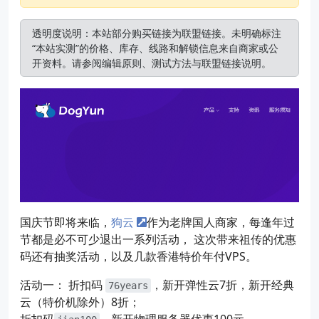
透明度说明：本站部分购买链接为联盟链接。未明确标注
“本站实测”的价格、库存、线路和解锁信息来自商家或公
开资料。请参阅
编辑原则
、
测试方法
与
联盟链接说明
。
国庆节即将来临，
狗云
作为老牌国人商家，每逢年过
节都是必不可少退出一系列活动， 这次带来祖传的优惠
码还有抽奖活动，以及几款香港特价年付VPS。
活动一： 折扣码
，新开弹性云7折，新开经典
76years
云（特价机除外）8折；
折扣码
，新开物理服务器优惠100元。