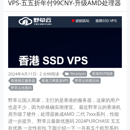
VPS-五五折年付99CNY-升级AMD处理器
2024年4月11日
2 分钟阅读
Yecaoyun
香港BGP线路
香港独立服务器
香港三网直连VPS
野草云特惠活动
野草云优惠码
野草云国人商家，主打的是香港的服务器，这家的用户
也是不少，因为价格确实很便宜。 最近野草云的香港机
房升级了硬件，处理器换成AMD 二代 7xxx系列，性能
进一步提升。 野草云最新优惠码 2024PURCHASE 五五
折优惠 一次性折扣 下面介绍一下 一共有五个机型系列