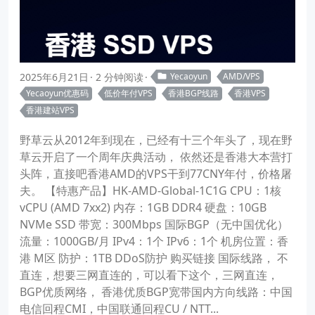
2025年6月21日
2 分钟阅读
Yecaoyun
AMD/VPS
Yecaoyun优惠码
低价年付VPS
香港BGP线路
香港VPS
香港建站VPS
野草云从2012年到现在，已经有十三个年头了，现在野
草云开启了一个周年庆典活动， 依然还是香港大本营打
头阵，直接吧香港AMD的VPS干到77CNY年付，价格屠
夫。 【特惠产品】HK-AMD-Global-1C1G CPU：1核
vCPU (AMD 7xx2) 内存：1GB DDR4 硬盘：10GB
NVMe SSD 带宽：300Mbps 国际BGP（无中国优化）
流量：1000GB/月 IPv4：1个 IPv6：1个 机房位置：香
港 M区 防护：1TB DDoS防护 购买链接 国际线路， 不
直连，想要三网直连的，可以看下这个，三网直连，
BGP优质网络， 香港优质BGP宽带国内方向线路：中国
电信回程CMI，中国联通回程CU / NTT...