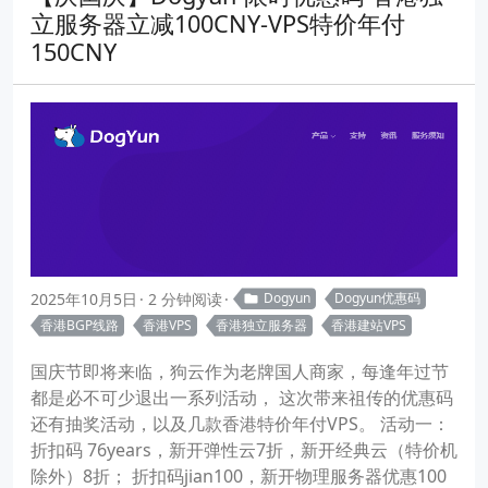
立服务器立减100CNY-VPS特价年付
150CNY
2025年10月5日
2 分钟阅读
Dogyun
Dogyun优惠码
香港BGP线路
香港VPS
香港独立服务器
香港建站VPS
国庆节即将来临，狗云作为老牌国人商家，每逢年过节
都是必不可少退出一系列活动， 这次带来祖传的优惠码
还有抽奖活动，以及几款香港特价年付VPS。 活动一：
折扣码 76years，新开弹性云7折，新开经典云（特价机
除外）8折； 折扣码jian100，新开物理服务器优惠100