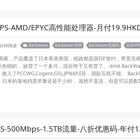
PS-AMD/EPYC高性能处理器-月付19.9H
 分钟阅读
Backwaves
Backwaves评测
Backwaves优惠码
后浪VP
香港商家，产品覆盖了日本香港美国，线路都是跟ISP签约，带宽充裕。 
热销的， 缺货了一个多月，现在终于又有货了。 dmit BackW
入了PCCWG,Cogent,GSL,JPNAP,EIE，国际互联不错。 Ba
折上折。 日本的落地鸡需求量还是不少的， 虽然不直连，但是可以搭
S-500Mbps-1.5TB流量-八折优惠码-年付1