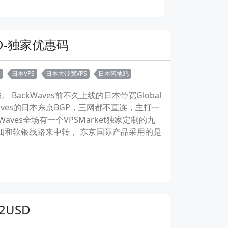
KD-独家优惠码
S
日本VPS
日本大带宽VPS
日本落地鸡
BackWaves前不久上线的日本带宽Global
aves的日本东京BGP，三网都不直连，主打一
ckWaves全场有一个VPSMarket独家定制的九
配IIJ和软银线路来中转， 东京国际产品采用的是
2USD