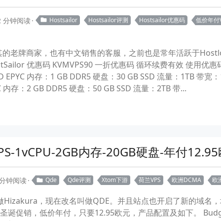
2 分钟阅读
Hostsailor
Hostsailor评测
Hostsailor优惠码
低价年付V
r土耳其的老牌商家，也有中文销售的客服，之前也是常年活跃于Hostlo
stSailor 优惠码 KVMVPS90 一折优惠码 循环续费有效 使
 EPYC 内存：1 GB DDR5 硬盘：30 GB SSD 流量：1TB 带宽：1G
C 内存：2 GB DDR5 硬盘：50 GB SSD 流量：2TB 带...
1vCPU-2GB内存-20GB硬盘-年付12.9
 分钟阅读
Qde
Qde评测
Xtom下游
荷兰VPS
欧洲DCMA
欧洲
做Hizakura，现在改名叫做QDE。并且站点也开启了新的域名，
促销，低价年付，只要12.95欧元，产品配置及如下。 Budget VPS Ch