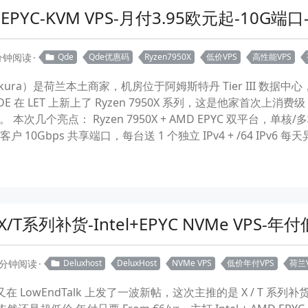
MD EPYC-KVM VPS-月付3.95欧元起-10
 分钟阅读
Qde
Qde优惠码
Ryzen7950X
低价VPS
高性能VPS
zakura）是荷兰本土商家，机房位于阿姆斯特丹 Tier III 数据
E 在 LET 上新上了 Ryzen 7950X 系列，这是他家首次上消费级 R
 本次几个亮点： Ryzen 7950X + AMD EPYC 双平台
客户 10Gbps 共享端口，每台送 1 个独立 IPv4 + /64 IPv6 
X/T系列补货-Intel+EPYC NVMe VPS-
 分钟阅读
Deluxhost
DeluxHost
NVMe VPS
低价年付VPS
荷兰V
 最近又在 LowEndTalk 上发了一波新帖，这次主推的是 X / 