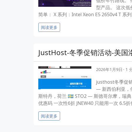
低价年付路线。 依然
型产品。 这次低价
简单： X 系列：Intel Xeon E5 2650v4 T 系
阅读更多
JustHost-冬季促销活动-美国
2026年1月9日
1
justhost冬季
— 新西伯利亚，俄罗斯
斯特丹，荷兰 🇸🇪 STO2 — 斯德哥尔摩，瑞典 🇫
优惠码 一次性6折 JNEW40 只能用一次 6.5折优惠
阅读更多