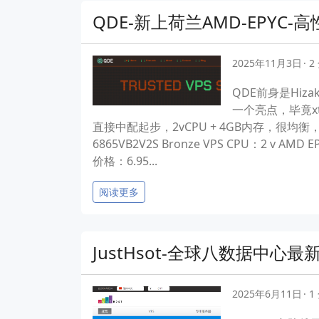
QDE-新上荷兰AMD-EPYC-高
2025年11月3日
2
QDE前身是Hi
一个亮点，毕竟x
直接中配起步，2vCPU + 4GB内存，很
6865VB2V2S Bronze VPS CPU：2 v A
价格：6.95...
阅读更多
JustHsot-全球八数据中心最
2025年6月11日
1