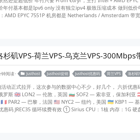
还是超低价 年付只要 From €6/yr，主打 Intel + AMD EPY
年付基本都是Ipv6 only 没有独立ipv4 极致压缩成本 做到低价
列：AMD EPYC 7551P 机房都是 Netherlands / Amsterdam 带宽
洛杉矶VPS-荷兰VPS-乌克兰VPS-300Mb
 分钟阅读
Justhost
Justhost促销
Justhost优惠码
荷兰VPS
洛杉矶V
促销活动正式拉开，这次参与的数据中心不少，好几个， 六折优惠码起步， 🇺
 🇬🇧 LON2 — 伦敦，英国 🇧🇬 SOF2 — 索非亚，保加利亚 🇦
🇷 PAR2 — 巴黎，法国 🇺🇸 NYC2 — 纽约，美国 🇺🇦 KBP1 
码 JREC35 循环续费有效 ① Sirius CPU：1核 内存：1G 硬盘：