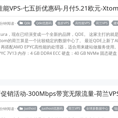
性能VPS-七五折优惠码-月付5.21欧元-Xto
 分钟阅读
Qde
Qde优惠码
低价VPS
高性能VPS
荷兰VPS
建
zakura，现在已经演变成一个全新的品牌，QDE。 这家主打的就
tom的荷兰算是一个比较稳定的数据中心了。 最近QDE上新了AM
均衡，再搭配AMD EPYC高性能的处理器，适合用来建站做服务使
MD EPYC 7V13 内存：4 GB DDR4 ECC 硬盘：40 GB NVMe 
新促销活动-300Mbps带宽无限流量-荷兰VP
 分钟阅读
Justhost
Justhost优惠码
荷兰VPS
全球多数据中心
瑞