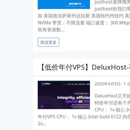
justhost老
justhost
加 美国德克萨斯州达拉斯 美国纽约州纽约 美国加利
NVMe 带宽：不限流量 端口速度： 300 Mbps I
然有香港数...
阅读更多
【低价年付VPS】DeluxHost-
2025年4月9日
1
DeluxHos
特价年付还有个亮点
CPU： 1v 核心 
年付VPS CPU： 1v 核心 Intel Gold 6
2v...