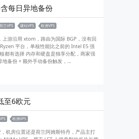
G端口-含每日异地备份
荷兰VPS
建站VPS
欧洲VPS
中心，上游沿用 xtom，路由为国际 BGP，没有回
yzen 平台，单核性能比之前的 Intel E5 强
，单核/多核都有选择 内存和硬盘是独享分配，商家强
每天异地备份 + 额外手动备份触发，...
年付低至6欧元
PS
欧洲VPS
T 系列补货，机房位置还是荷兰阿姆斯特丹，产品主打