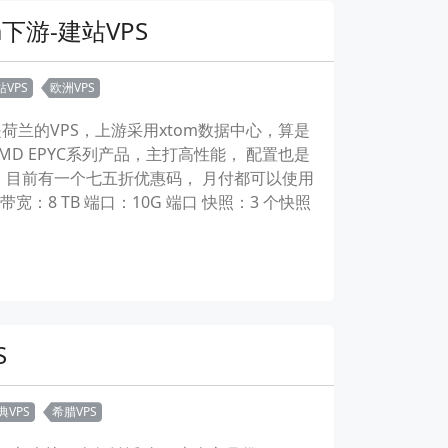
m下游-建站VPS
站VPS
欧洲VPS
是荷兰的VPS，上游采用xtom数据中心，算是
D EPYC系列产品，主打高性能， 配置也是
用。 目前有一个七五折优惠码， 月付都可以使用
固态硬盘 带宽：8 TB 端口：10G 端口 快照：3 个快照
S
典VPS
希腊VPS