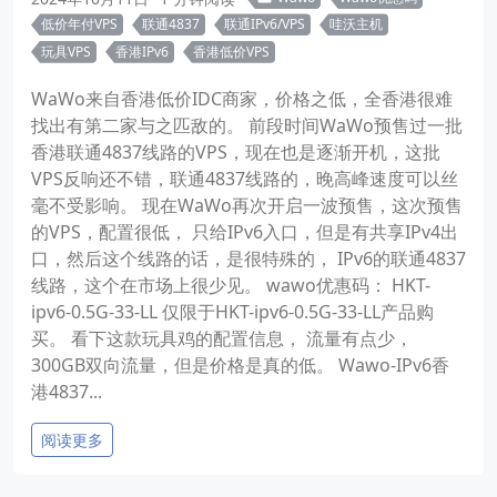
低价年付VPS
联通4837
联通IPv6/VPS
哇沃主机
玩具VPS
香港IPv6
香港低价VPS
WaWo来自香港低价IDC商家，价格之低，全香港很难
找出有第二家与之匹敌的。 前段时间WaWo预售过一批
香港联通4837线路的VPS，现在也是逐渐开机，这批
VPS反响还不错，联通4837线路的，晚高峰速度可以丝
毫不受影响。 现在WaWo再次开启一波预售，这次预售
的VPS，配置很低， 只给IPv6入口，但是有共享IPv4出
口，然后这个线路的话，是很特殊的， IPv6的联通4837
线路，这个在市场上很少见。 wawo优惠码： HKT-
ipv6-0.5G-33-LL 仅限于HKT-ipv6-0.5G-33-LL产品购
买。 看下这款玩具鸡的配置信息， 流量有点少，
300GB双向流量，但是价格是真的低。 Wawo-IPv6香
港4837...
阅读更多